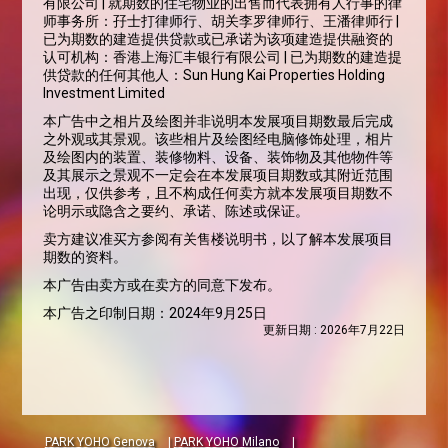
有限公司 | 就期数的住宅物业的出售而代表拥有人行事的律
师事务所：孖士打律师行、胡关李罗律师行、王潘律师行 |
已为期数的建造提供贷款或已承诺为该项建造提供融资的
认可机构：香港上海汇丰银行有限公司 | 已为期数的建造提
供贷款的任何其他人：Sun Hung Kai Properties Holding
Investment Limited
本广告中之相片及绘图并非说明本发展项目期数最后完成
之外观或其景观。该些相片及绘图经电脑修饰处理，相片
及绘图内的装置、装修物料、设备、装饰物及其他物件等
及其展示之景观不一定会在本发展项目期数或其附近范围
出现，仅供参考，且不构成任何卖方就本发展项目期数不
论明示或隐含之要约、承诺、陈述或保证。
卖方建议准买方参阅有关售楼说明书，以了解本发展项目
期数的资料。
本广告由卖方或在卖方的同意下发布。
本广告之印制日期：2024年9月25日
更新日期 : 2026年7月22日
PARK YOHO Genova
|
PARK YOHO Milano
|