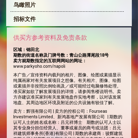
鸟瞰照片
招标文件
供买方参考资料及免责条款
区域：
锦田北
期数的街道名称及门牌号数：
青山公路潭尾段18号
卖方就期数指定的互联网网站的网址：
www.parkyoho.com/napoli
本广告／宣传资料内载列的相片、图像、绘图或素描显示
纯属画家对有关发展项目之想像。有关相片、图像、绘图
或素描并非按照比例绘画及／或可能经过电脑修饰处理。
准买家如欲了解发展项目的详情，请参阅售楼说明书。卖
方亦建议准买家到有关发展地盘作实地考察，以对该发展
地盘、其周边地区环境及附近的公共设施有较佳了解。
卖方：辉强有限公司 | 卖方的控权公司：Fourseas
Investments Limited、新鸿基地产发展有限公司 | 期数的
认可人士的姓名或名称：吕元祥博士 期数的认可人士以
其专业身分担任经营人、董事或雇员的商号或法团：吕元
祥建筑师事务所(香港)有限公司 | 期数的承建商：骏辉建筑