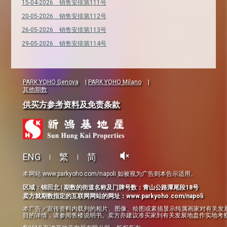
15-04-2026 销售安排第111号
20-05-2026 销售安排第112号
26-05-2026 销售安排第113号
29-05-2026 销售安排第114号
PARK YOHO Genova
|
PARK YOHO Milano
|
其他期数
供买方参考资料及免责条款
ENG
繁
简
本网站 www.parkyoho.com/napoli 如被视为广告则本告示适用。
区域：锦田北 | 期数的街道名称及门牌号数：青山公路潭尾段18号
卖方就期数指定的互联网网站的网址：www.parkyoho.com/napoli
本广告／宣传资料内载列的相片、图像、绘图或素描显示纯属画家对有关发
目的详情，请参阅售楼说明书。卖方亦建议准买家到有关发展地盘作实地考